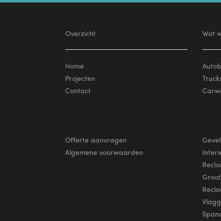
Overzicht
Wat w
Home
Autob
Projecten
Trucks
Contact
Carw
Offerte aanvragen
Gevel
Algemene voorwaarden
Interi
Recla
Groot
Recl
Vlagg
Spand