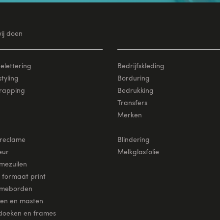
ij doen
elettering
Bedrijfskleding
tyling
Borduring
rapping
Bedrukking
Transfers
Merken
reclame
Blindering
eur
Melkglasfolie
mezuilen
 formaat print
ameborden
en en masten
oeken en frames