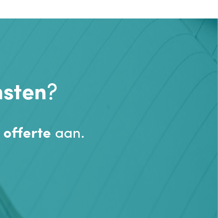
nsten
?
n
offerte
aan.